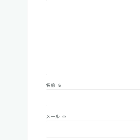
ン
名前
※
メール
※