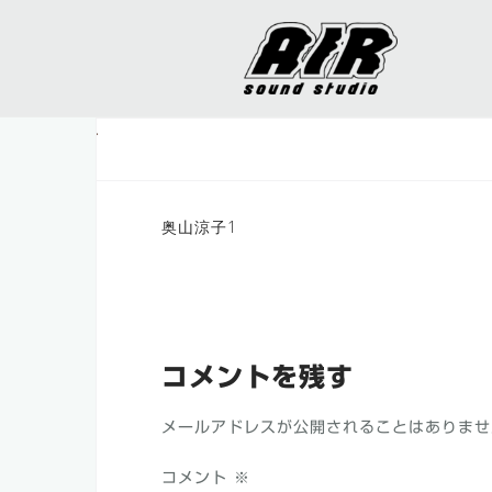
コ
ン
テ
ン
ツ
へ
ス
キ
投
奥山涼子1
ッ
稿
プ
ナ
ビ
ゲ
コメントを残す
ー
メールアドレスが公開されることはありませ
シ
ョ
コメント
※