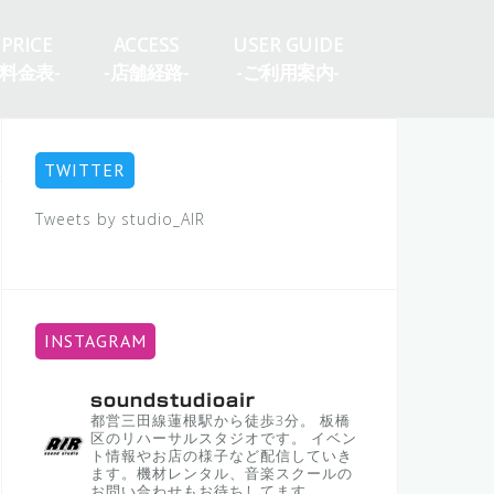
PRICE
ACCESS
USER GUIDE
-料金表-
-店舗経路-
-ご利用案内-
TWITTER
Tweets by studio_AIR
INSTAGRAM
soundstudioair
都営三田線蓮根駅から徒歩3分。
板橋
区のリハーサルスタジオです。
イベン
ト情報やお店の様子など配信していき
ます。機材レンタル、音楽スクールの
お問い合わせもお待ちしてます。