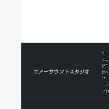
平日 
土日祝
都営
エアーサウンドスタジオ
板橋
アッ
バン
ご利