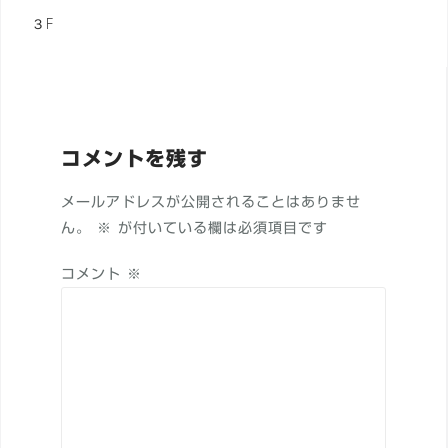
投
３F
稿
ナ
ビ
ゲ
コメントを残す
ー
メールアドレスが公開されることはありませ
シ
ん。
※
が付いている欄は必須項目です
ョ
コメント
※
ン