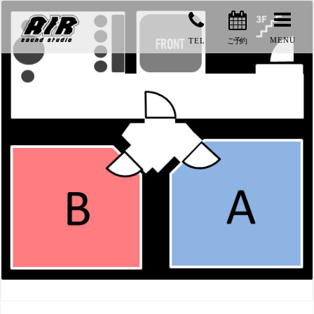
コ
ン
MENU
TEL
ご予約
テ
ン
ツ
へ
ス
キ
ッ
プ