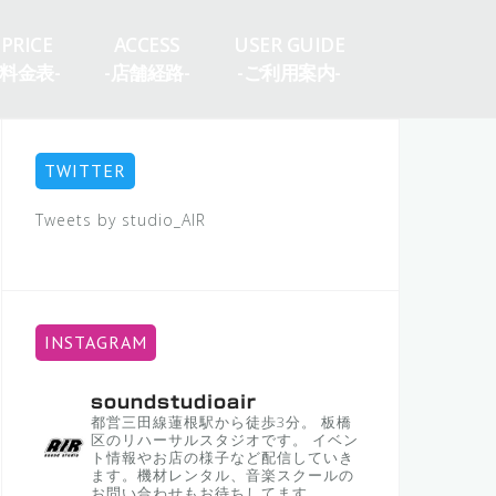
PRICE
ACCESS
USER GUIDE
-料金表-
-店舗経路-
-ご利用案内-
TWITTER
Tweets by studio_AIR
INSTAGRAM
soundstudioair
都営三田線蓮根駅から徒歩3分。
板橋
区のリハーサルスタジオです。
イベン
ト情報やお店の様子など配信していき
ます。機材レンタル、音楽スクールの
お問い合わせもお待ちしてます。