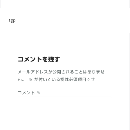
投
tgp
稿
ナ
ビ
ゲ
コメントを残す
ー
メールアドレスが公開されることはありませ
シ
ん。
※
が付いている欄は必須項目です
ョ
コメント
※
ン