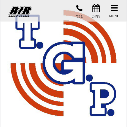
コ
ン
MENU
TEL
ご予約
テ
ン
ツ
へ
ス
キ
ッ
プ